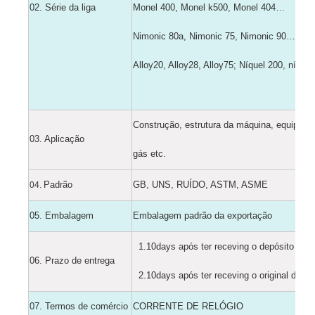
02.
Série da liga
Monel 400, Monel k500, Monel 404…
Nimonic 80a, Nimonic 75, Nimonic 90…
Alloy20, Alloy28, Alloy75; Níquel 200, níqu
Construção, estrutura da máquina, equipamen
03. Aplicação
gás etc.
Padrão
GB, UNS, RUÍDO, ASTM, ASME
04.
0
5
. Embalagem
Embalagem padrão da exportação
1.10days após ter receving o depósito de T
0
6
. Prazo de entrega
2.10days após ter receving o original de L/
07. Termos de comércio
CORRENTE DE RELÓGIO