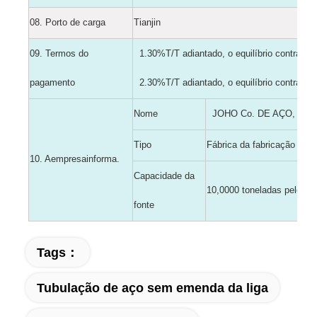
08.
Porto de carga
Tianjin
09. Termos do
1.30%T/T adiantado, o equilíbrio contra a 
pagamento
2.30%T/T adiantado, o equilíbrio contra o L
Nome
JOHO Co. DE AÇO, Ltd.
Tipo
Fábrica da fabricação
1
0
. Aempresainforma.
Capacidade da
10,0000 toneladas pelo an
fonte
Tags：
Tubulação de aço sem emenda da liga