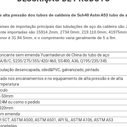
e alta pressão dos tubos de caldeira de Sch40 Astm A53 tubo de 
aíses de importação principais das tubulações de aço da caldeira são
mente importadas são 15914.2mm; 2734.0mm; 219.110.0mm; 41975mm
menor é 31.84.5mm, e o comprimento varia geralmente de 5 a 8m.
bricante sem emenda Yuantaiderun de China do tubo de aço
.A/B/C, S235/275/355/420/460, SS400, A36, Q195/235/345
bulação desencapada, oiled&PVC, galvanizado, pintado
ado nos encanamentos e no equipamento de alta pressão e de alta
mperatura
rculo
0-50mm
24M ou como o pedido
-820mm
em emenda
I 5CT, ASTM A500, ASTM A501, API 5L, ASTM A106, ASTM A53
toneladas