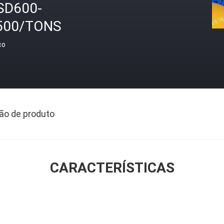
SD600-
500/TONS
ço
ão de produto
CARACTERÍSTICAS