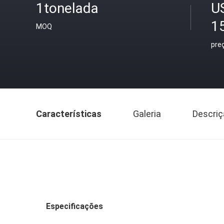
1tonelada
U
1
MOQ
pre
Características
Galeria
Descriç
Especificações