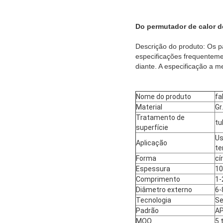
Do permutador de calor d
Descrição do produto: Os p
especificações frequente
diante. A especificação a 
Nome do produto
fa
Material
Gr
Tratamento de
tu
superfície
Us
Aplicação
te
Forma
cí
Espessura
1
Comprimento
1-
Diâmetro externo
6
Tecnologia
S
Padrão
AP
MOQ
5 