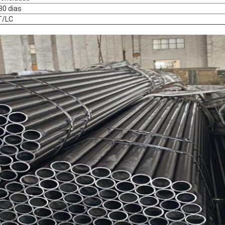
30 dias
T/LC