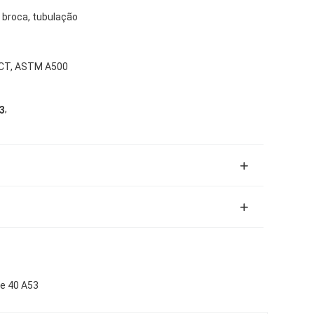
e broca, tubulação
5CT, ASTM A500
,
3
le 40 A53