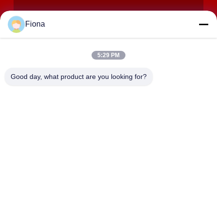
Fiona
5:29 PM
SUBMETER
Good day, what product are you looking for?
ENDEREÇO
Salas 2408,2409,2410, construção de Huakun, No.200
estrada do leste de Xiangfu da seção 2, rua de Dongjing,
distrito de Yuhua, Changsha, China
JOHO STEEL CO., LTD