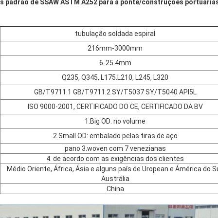
is padrão de SSAW ASTM A252 para a ponte/construções portuária
tubulação soldada espiral
216mm-3000mm
6-25.4mm
Q235, Q345, L175.L210, L245, L320
GB/T9711.1 GB/T9711.2 SY/T5037 SY/T5040 API5L
ISO 9000-2001, CERTIFICADO DO CE, CERTIFICADO DA BV
1.Big OD: no volume
2.Small OD: embalado pelas tiras de aço
pano 3.woven com 7 venezianas
4. de acordo com as exigências dos clientes
Médio Oriente, África, Ásia e alguns país de Uropean e Ámérica do Su
Austrália
China