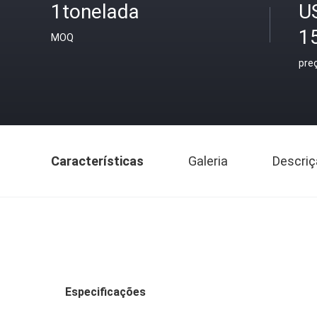
1tonelada
U
1
MOQ
pre
Características
Galeria
Descriç
Especificações