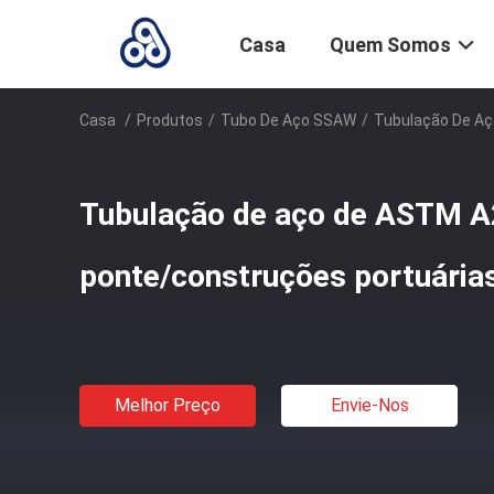
Casa
Quem Somos
Casa
/
Produtos
/
Tubo De Aço SSAW
/
Tubulação De Aç
Tubulação de aço de ASTM A
ponte/construções portuária
Melhor Preço
Envie-Nos