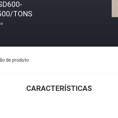
SD600-
500/TONS
ço
ão de produto
CARACTERÍSTICAS