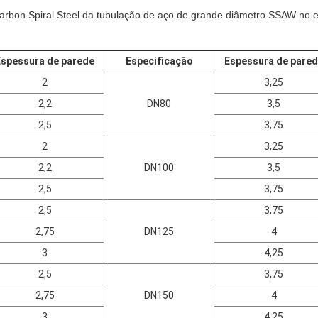
arbon Spiral Steel da tubulação de aço de grande diâmetro SSAW no 
Espessura de parede
Especificação
Espessura de pare
2
3,25
2,2
DN80
3,5
2,5
3,75
2
3,25
2,2
DN100
3,5
2,5
3,75
2,5
3,75
2,75
DN125
4
3
4,25
2,5
3,75
2,75
DN150
4
3
4,25