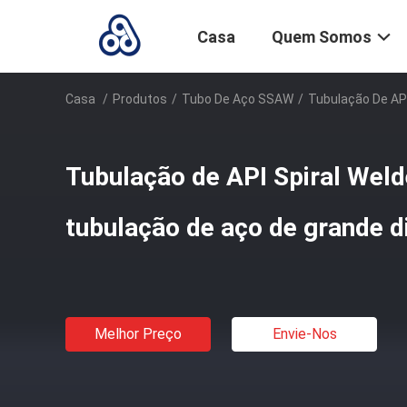
Casa
Quem Somos
Casa
/
Produtos
/
Tubo De Aço SSAW
/
Tubulação De AP
Tubulação de API Spiral Weld
tubulação de aço de grande 
Melhor Preço
Envie-Nos