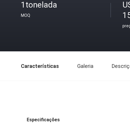
1tonelada
U
1
MOQ
pre
Características
Galeria
Descriç
Especificações