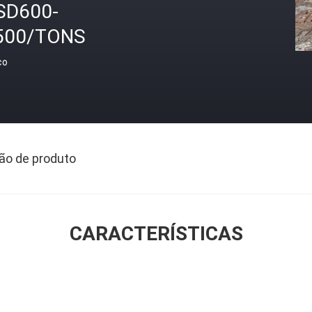
SD600-
500/TONS
ço
ão de produto
CARACTERÍSTICAS