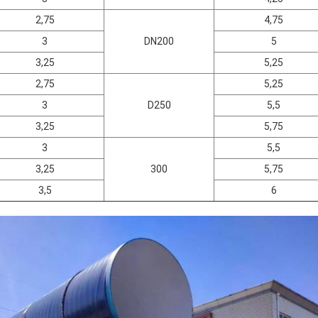
2,75
4,75
3
DN200
5
3,25
5,25
2,75
5,25
3
D250
5,5
3,25
5,75
3
5,5
3,25
300
5,75
3,5
6